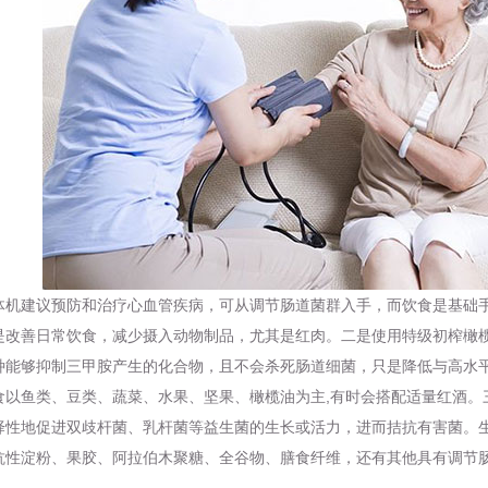
体机
建议预防和治疗心血管疾病，可从调节肠道菌群入手，而饮食是基础
是改善日常饮食，减少摄入动物制品，尤其是红肉。二是使用特级初榨橄
种能够抑制三甲胺产生的化合物，且不会杀死肠道细菌，只是降低与高水
食以鱼类、豆类、蔬菜、水果、坚果、橄榄油为主,有时会搭配适量红酒。
择性地促进双歧杆菌、乳杆菌等益生菌的生长或活力，进而拮抗有害菌。
抗性淀粉、果胶、阿拉伯木聚糖、全谷物、膳食纤维，还有其他具有调节